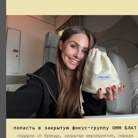
__
купить на WB
__
__
купить на OZON
__
_
ПОДРОБНЕЕ О ТОВАРЕ
_
Легкий крем предназначен для
разглаживания и предотвращения морщин,
придания упругости кожи. Наш крем
содержит коллаген — основной ингредиент,
отвечающий за упругость и эластичность
кожи. Ниацинамид — мощный витамин B3,
который помогает улучшить барьерные
функции кожи, увлажняя и выравнивая тон,
также способствует уменьшению пигментации
и покраснений, придавая вашему лицу
сияние и ровный цвет. Пантенол —помогает
восстановить кожу после стрессов
и негативного воздействия окружающей
среды, способствует заживлению мелких
повреждений и делает кожу более мягкой
и гладкой, а также крем имеет
попасть в закрытую фокус-группу ОММ БЛАТ
гиалуроновую кислоту, полезные масла
подарки от бренда, закрытые мероприятия, первая
и другие ингредиенты, которые так же