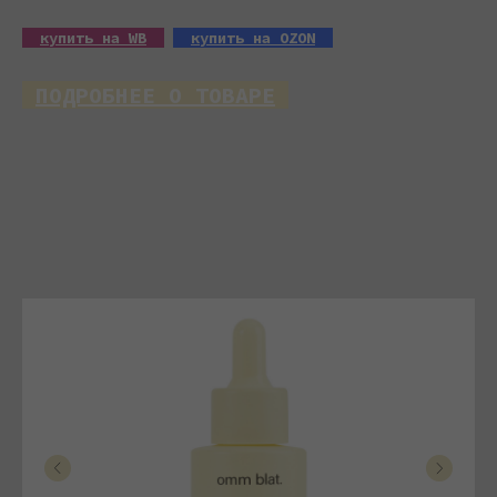
__
купить на WB
__
__
купить на OZON
__
_
ПОДРОБНЕЕ О ТОВАРЕ
_
Вы просили - мы сделалали ! Наш
легендарный бальзам без кейса и обвеса
доступен к покупке! Перед тобой must-have
для современных женщин, ценящих
натуральные составы, заботу о себе и
эстетику.
3 в 1: бальзам, гигиеничка и блеск.
Увлажнение и восстановление благодаря
пептидам.
SPF 15 — защита от солнца и окружающей
среды.
3D-эффект — объем и сияние губ.
Активные компоненты:
пептиды, пантенол,
масло ши и жожоба для увлажнения,
заживления и защиты.
Преимущества: