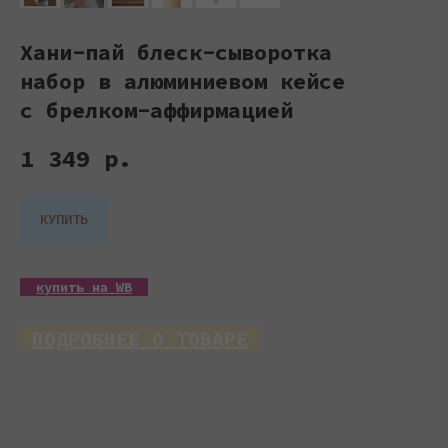
Хани-пай блеск-сыворотка
набор в алюминиевом кейсе
с брелком-аффирмацией
1 349
р.
КУПИТЬ
__
купить на WB
__
_
ПОДРОБНЕЕ О ТОВАРЕ
_
Honey Pie — блеск-сыворотка для губ с
зеркальным сиянием и самым универсальным
оттенком в японской линейке OMM BLAT: