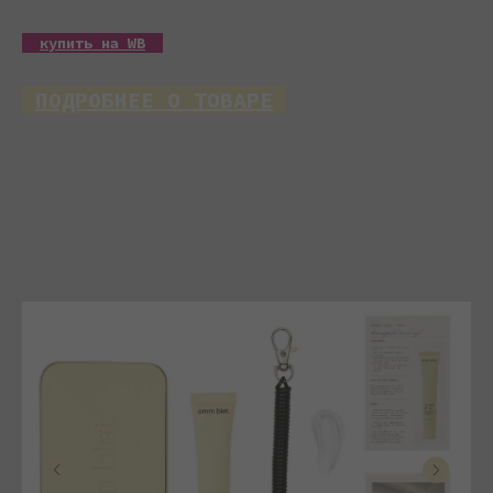
__
купить на WB
__
_
ПОДРОБНЕЕ О ТОВАРЕ
_
Candy Matcha
— блеск-сыворотка для губ
для девушки с насыщенным днем и привычкой
выглядеть собранной без лишних усилий.
Когда не хватает времени на макияж,
он мгновенно возвращает ощущение
аккуратности и спокойной уверенности.
Оттенок розовый, как конфетная матча:
теплый, полупрозрачный, с влажным
финишем. Подчеркивает естественный цвет
губ, дарит свежесть и визуальный объем,
легко вписывается в любой образ —
от делового до повседневного.
Candy Matcha всегда с тобой:
в сумке, на пути, в твоем темпе. Достать,
нанести, продолжить день без зеркала
и сомнении. Алюминиевый кейс с брелком