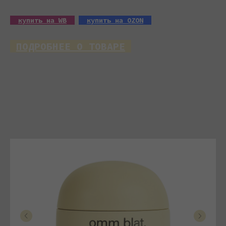
__
купить на WB
__
__
купить на OZON
__
_
ПОДРОБНЕЕ О ТОВАРЕ
_
Перед тобой идеальное решение для сияющей
и здоровой кожи. Формула сыворотки,
обогащенная витамином С, эффективно
борется с пигментацией, выравнивая тон
лица, глубоко увлажняет кожу, делая
ее мягкой и эластичной, а также обладает
антибактериальными свойствами, помогая
сохранить ее чистоту и здоровье.
Ниацинамид активно борется с морщинами.
Витамин С способствует осветлению
пигментных пятен. Молочная кислота мягко
обновляет кожу, одновременно уменьшая
ее жирность и сужая поры. Девушки
с проблемной или чувствительной кожей
получат положительные результаты после
использования сыворотки: макияж ложится
ровно, а пигментация значительно
уменьшается. Подходит для всех типов